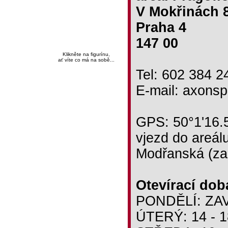
V Mokřinách 
Praha 4
147 00
Klikněte na figurínu,
ať víte co má na sobě...
Tel: 602 384 2
E-mail: axons
GPS: 50°1'16.
vjezd do areálu
Modřanská (za 
Otevírací dob
PONDĚLÍ: Z
ÚTERÝ: 14 - 