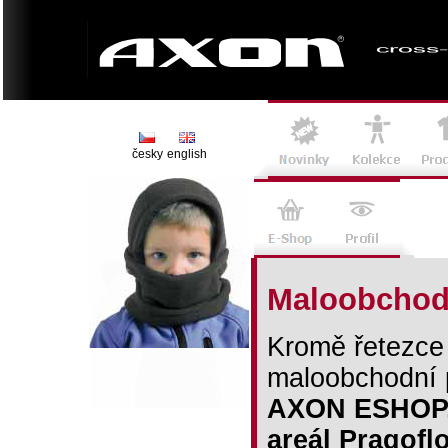
česky
english
Maloobchod
Kromě řetezc
maloobchodní 
AXON ESHOP, 
areál Pragoflo